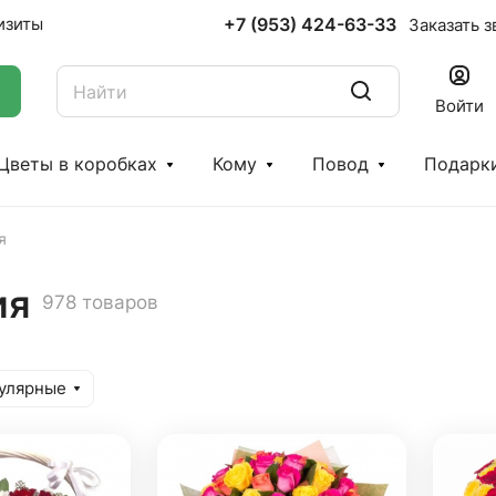
+7 (953) 424-63-33
изиты
Заказать з
Войти
Цветы в коробках
Кому
Повод
Подарк
я
ия
978 товаров
улярные