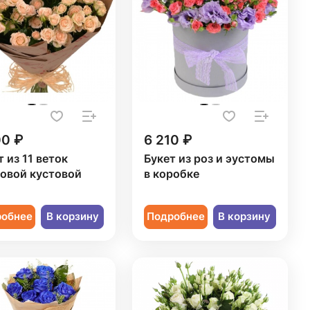
00 ₽
6 210 ₽
т из 11 веток
Букет из роз и эустомы
овой кустовой
в коробке
ы
робнее
В корзину
Подробнее
В корзину