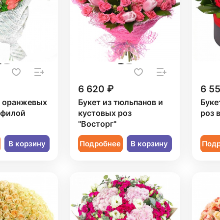
6 620 ₽
6 5
3 оранжевых
Букет из тюльпанов и
Буке
офилой
кустовых роз
роз 
"Восторг"
В корзину
Подробнее
В корзину
Под