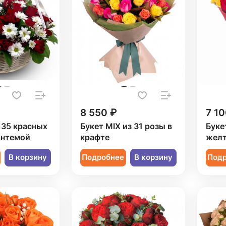
8 550 ₽
7 10
 35 красных
Букет MIX из 31 розы в
Буке
антемой
крафте
желт
В корзину
Подробнее
В корзину
Под