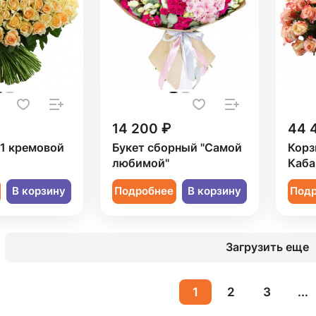
14 200 ₽
44 
51 кремовой
Букет сборный "Самой
Корз
любимой"
Каба
В корзину
Подробнее
В корзину
Под
Загрузить еще
1
2
3
...