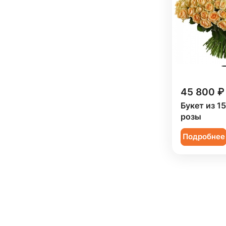
Пион (
75
)
Подсолнух (
33
)
Ранункулюс (
22
)
Роза (
450
)
Роза кустовая (
160
)
45 800 ₽
Ромашка (
2
)
Букет из 1
розы
Сирень (
5
)
Подробнее
Скиммия (
5
)
Солидаго (
6
)
Статица (
20
)
Танацетум (
17
)
Тюльпан (
90
)