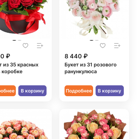
50 ₽
8 440 ₽
т из 35 красных
Букет из 31 розового
в коробке
ранункулюса
робнее
В корзину
Подробнее
В корзину