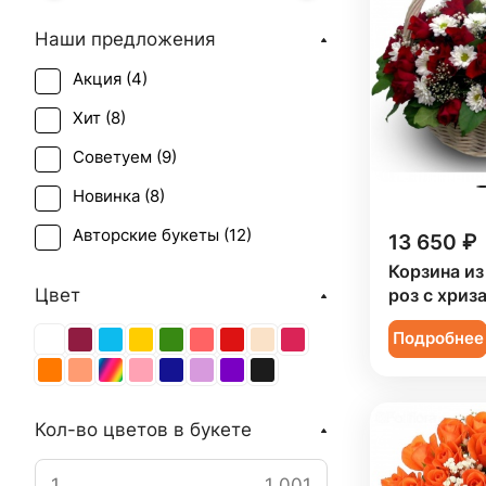
Наши предложения
Акция (
4
)
Хит (
8
)
Советуем (
9
)
Новинка (
8
)
Авторские букеты (
12
)
13 650 ₽
Корзина из
Цвет
роз с хриз
Подробнее
Кол-во цветов в букете