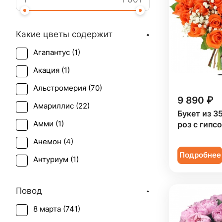
Какие цветы содержит
Агапантус (
1
)
Акация (
1
)
Альстромерия (
70
)
9 890 ₽
Амариллис (
22
)
Букет из 3
Амми (
1
)
роз с гипс
Анемон (
4
)
Подробнее
Антуриум (
1
)
Астильба (
3
)
Повод
Астра (
8
)
8 марта (
741
)
Брассика (
2
)