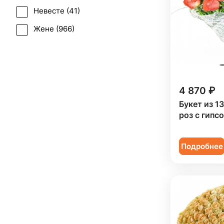
Ирис (
40
)
Невесте (
41
)
Свадьба (
29
)
Калла (
4
)
Жене (
966
)
Татьянин день (
593
)
Краспедия (
2
)
Женщине (
970
)
Траур (
3
)
Леукоспермум (
1
)
Коллеге (
969
)
Юбилей (
689
)
Лилия (
20
)
Мужчине (
119
)
4 870 ₽
Лимониум (
4
)
Подруге (
152
)
Букет из 1
Маттиола (
27
)
роз с гипс
Ребенку (
409
)
Мимоза (
9
)
Сестре (
152
)
Нарцисс (
1
)
Подробнее
Нигелла (
1
)
Озотамнус (
3
)
Орнитогалум (
1
)
Орхидея (
52
)