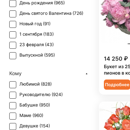
День рождения (
965
)
Бувардия (
1
)
День святого Валентина (
726
)
Буплерум (
1
)
Новый год (
91
)
Ваксфлауэр (
2
)
1 сентября (
183
)
Вероника белая (
1
)
23 февраля (
43
)
Гвоздика (
63
)
Выпускной (
595
)
Гербера (
46
)
14 250 ₽
День матери (
628
)
Букет из 2
Гиацинт (
9
)
пионов в к
Кому
День учителя (
454
)
Гиперикум (
41
)
Любимой (
828
)
Подробнее
Пасха (
34
)
Гипсофила (
39
)
Руководителю (
924
)
Первое свидание (
919
)
Гладиолус (
14
)
Бабушке (
950
)
Последний звонок (
538
)
Гортензия (
35
)
Маме (
960
)
Рождение ребенка (
427
)
Грин белл (
1
)
Девушке (
154
)
Рождество (
88
)