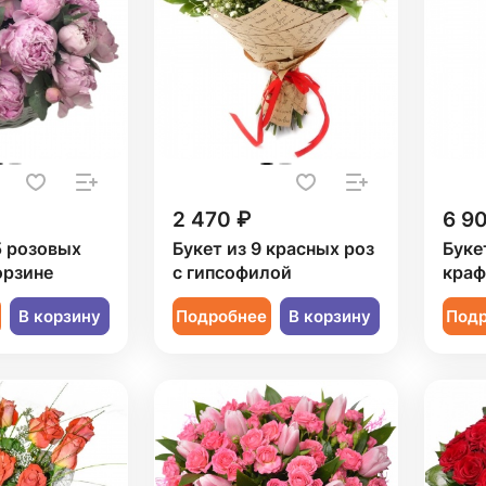
2 470 ₽
6 9
5 розовых
Букет из 9 красных роз
Букет
орзине
с гипсофилой
краф
В корзину
Подробнее
В корзину
Под