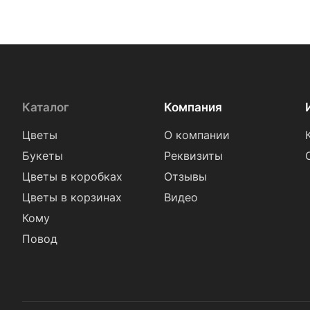
Фрезия (
18
)
Хамелациум (
2
)
Хризантема (
83
)
Эрингиум (
1
)
Эустома (
68
)
Каталог
Компания
Цветы
О компании
Букеты
Реквизиты
Цветы в коробках
Отзывы
Цветы в корзинах
Видео
Кому
Повод