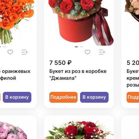
7 550 ₽
5 2
5 оранжевых
Букет из роз в коробке
Буке
офилой
"Джамала"
крем
роз
В корзину
Подробнее
В корзину
Под