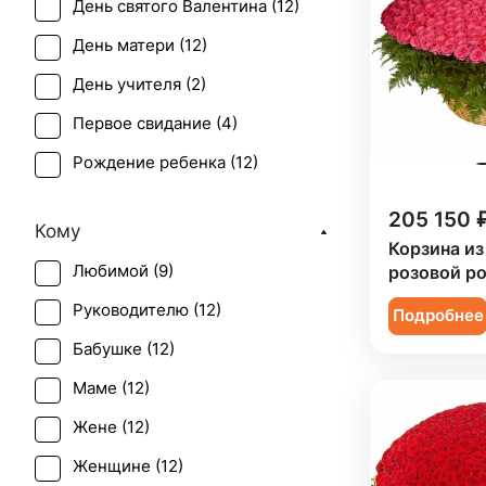
День святого Валентина (
12
)
День матери (
12
)
День учителя (
2
)
Первое свидание (
4
)
Рождение ребенка (
12
)
Татьянин день (
2
)
205 150 
Кому
Юбилей (
12
)
Корзина из
Любимой (
9
)
розовой ро
Руководителю (
12
)
Подробнее
Бабушке (
12
)
Маме (
12
)
Жене (
12
)
Женщине (
12
)