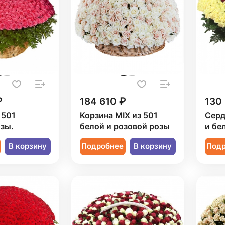
₽
184 610 ₽
130
 501
Корзина MIX из 501
Серд
зы.
белой и розовой розы
и бе
В корзину
Подробнее
В корзину
Под