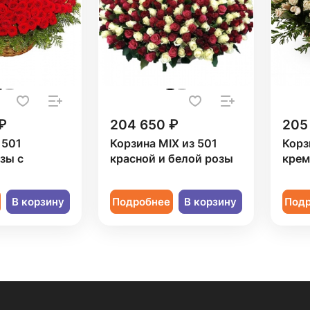
₽
204 650 ₽
205
 501
Корзина MIX из 501
Корз
зы с
красной и белой розы
крем
В корзину
Подробнее
В корзину
Под