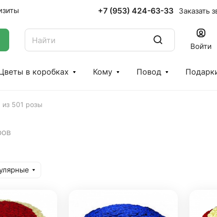
+7 (953) 424-63-33
изиты
Заказать з
Войти
Цветы в коробках
Кому
Повод
Подарк
 из 501 розы
ров
улярные