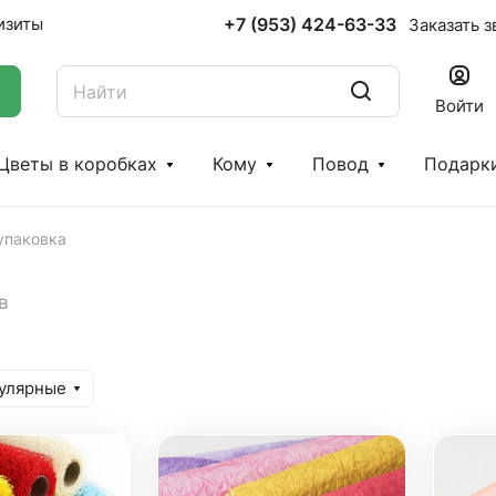
+7 (953) 424-63-33
изиты
Заказать з
Войти
Цветы в коробках
Кому
Повод
Подарк
упаковка
в
улярные