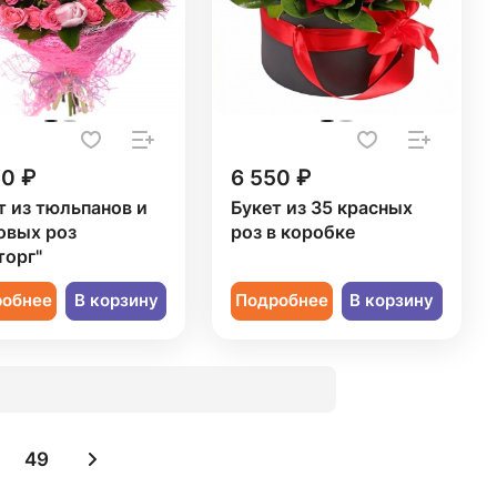
20 ₽
6 550 ₽
т из тюльпанов и
Букет из 35 красных
овых роз
роз в коробке
торг"
робнее
В корзину
Подробнее
В корзину
49