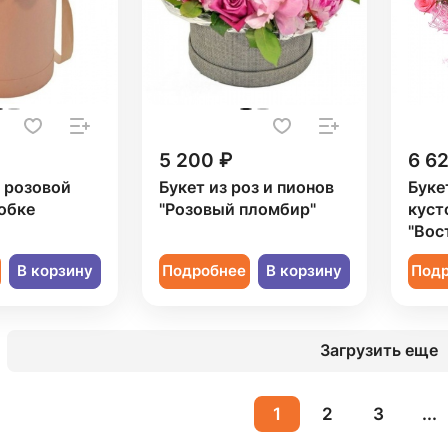
5 200 ₽
6 6
1 розовой
Букет из роз и пионов
Буке
обке
"Розовый пломбир"
куст
"Вос
В корзину
Подробнее
В корзину
Под
Загрузить еще
1
2
3
...