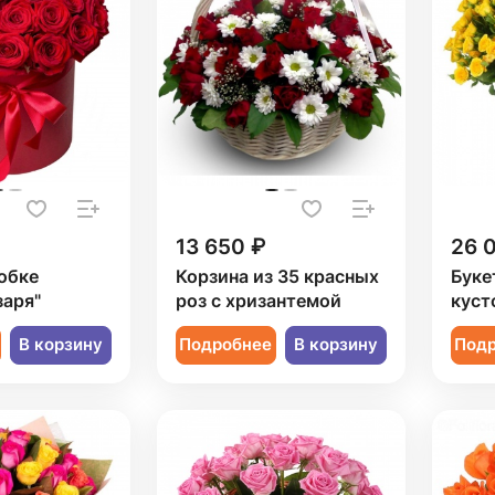
13 650 ₽
26 
обке
Корзина из 35 красных
Буке
заря"
роз с хризантемой
куст
В корзину
Подробнее
В корзину
Под