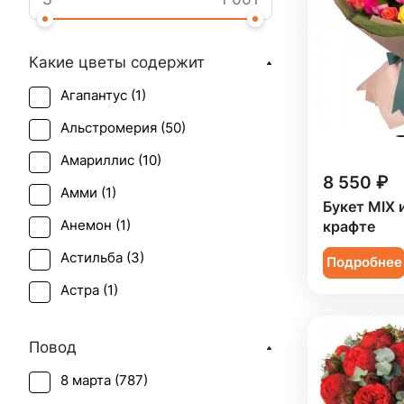
Какие цветы содержит
Агапантус (
1
)
Альстромерия (
50
)
Амариллис (
10
)
8 550 ₽
Амми (
1
)
Букет MIX 
Анемон (
1
)
крафте
Астильба (
3
)
Подробнее
Астра (
1
)
Брассика (
2
)
Повод
Бувардия (
1
)
8 марта (
787
)
Ваксфлауэр (
1
)