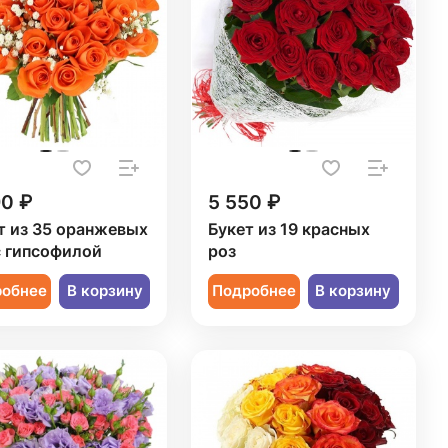
90 ₽
5 550 ₽
т из 35 оранжевых
Букет из 19 красных
с гипсофилой
роз
робнее
В корзину
Подробнее
В корзину