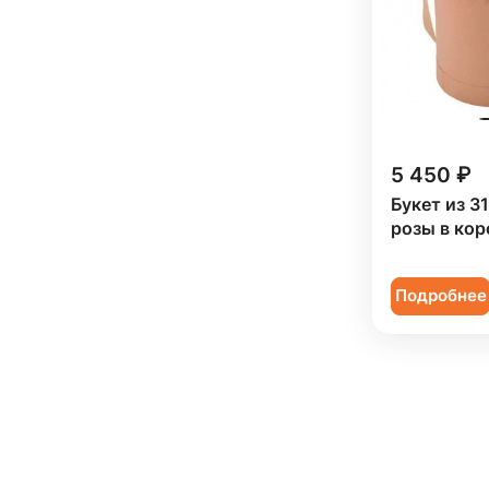
Роза кустовая (
125
)
Ромашка (
3
)
Сирень (
3
)
Скиммия (
5
)
5 450 ₽
Солидаго (
5
)
Букет из 3
Статица (
14
)
розы в кор
Танацетум (
12
)
Подробнее
Тюльпан (
72
)
Фрезия (
18
)
Хамелациум (
1
)
Хризантема (
45
)
Эрингиум (
1
)