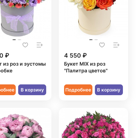
0 ₽
4 550 ₽
т из роз и эустомы
Букет MIX из роз
робке
"Палитра цветов"
робнее
В корзину
Подробнее
В корзину