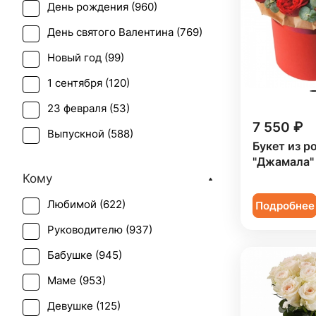
День рождения (
960
)
Вероника белая (
1
)
День святого Валентина (
769
)
Гвоздика (
28
)
Новый год (
99
)
Гербера (
35
)
1 сентября (
120
)
Гиацинт (
15
)
23 февраля (
53
)
Гиперикум (
31
)
7 550 ₽
Выпускной (
588
)
Гипсофила (
23
)
Букет из р
День матери (
704
)
"Джамала"
Гладиолус (
3
)
Кому
День учителя (
467
)
Гортензия (
40
)
Любимой (
622
)
Подробнее
Пасха (
45
)
Дельфиниум (
1
)
Руководителю (
937
)
Первое свидание (
898
)
Ирис (
28
)
Бабушке (
945
)
Последний звонок (
523
)
Калла (
14
)
Маме (
953
)
Рождение ребенка (
549
)
Краспедия (
2
)
Девушке (
125
)
Рождество (
97
)