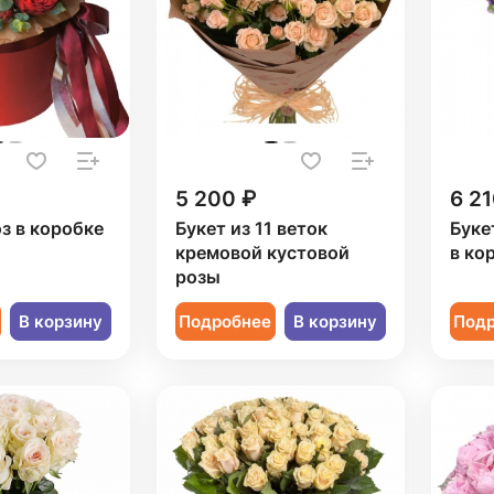
5 200 ₽
6 21
оз в коробке
Букет из 11 веток
Буке
кремовой кустовой
в ко
розы
В корзину
Подробнее
В корзину
Под