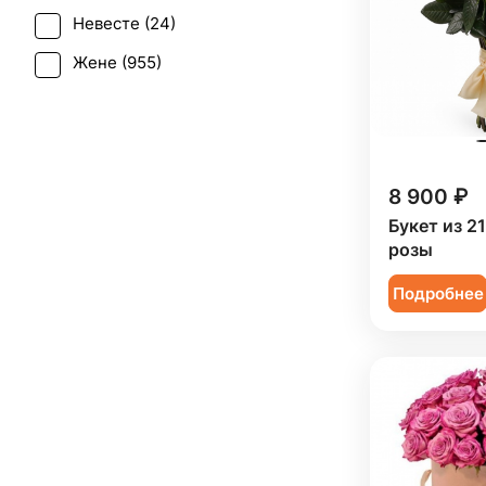
Леукоспермум (
1
)
Невесте (
24
)
Свадьба (
17
)
Лилия (
22
)
Жене (
955
)
Татьянин день (
666
)
Лимониум (
4
)
Женщине (
956
)
Траур (
2
)
Маттиола (
6
)
Коллеге (
956
)
Юбилей (
921
)
Мимоза (
9
)
Мужчине (
136
)
8 900 ₽
Нарцисс (
3
)
Подруге (
123
)
Букет из 2
Нигелла (
1
)
розы
Ребенку (
272
)
Озотамнус (
3
)
Подробнее
Сестре (
123
)
Орхидея (
51
)
Пион (
74
)
Подсолнух (
38
)
Ранункулюс (
22
)
Роза (
576
)