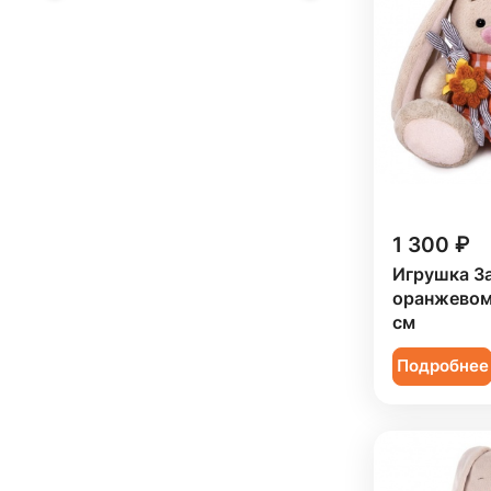
1 300 ₽
Игрушка З
оранжевом 
см
Подробнее