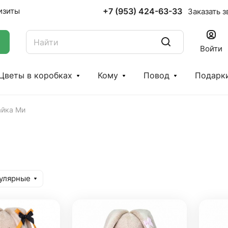
+7 (953) 424-63-33
изиты
Заказать з
Войти
Цветы в коробках
Кому
Повод
Подарк
айка Ми
улярные