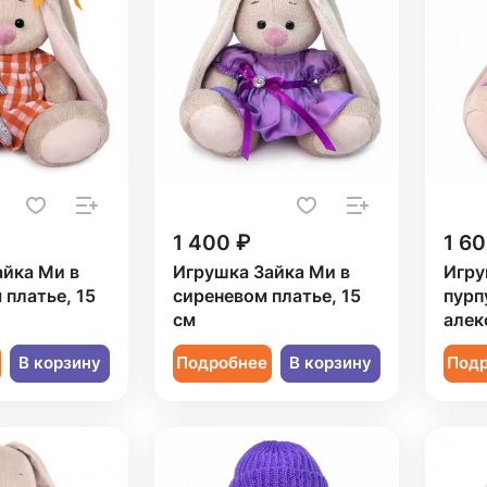
1 400 ₽
1 60
айка Ми в
Игрушка Зайка Ми в
Игру
платье, 15
сиреневом платье, 15
пурп
см
алек
В корзину
Подробнее
В корзину
Под