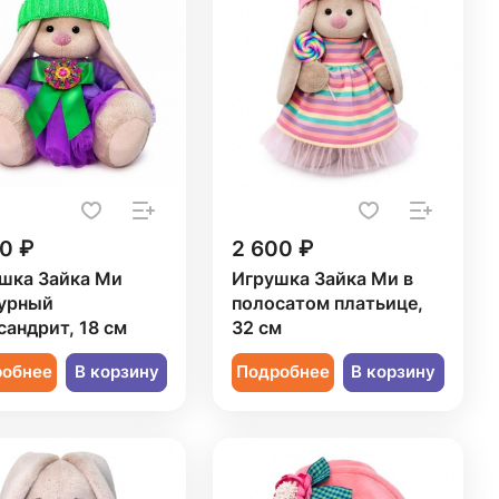
0 ₽
2 600 ₽
шка Зайка Ми
Игрушка Зайка Ми в
урный
полосатом платьице,
сандрит, 18 см
32 см
робнее
В корзину
Подробнее
В корзину