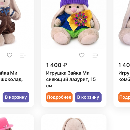
1 400 ₽
1 4
айка Ми
Игрушка Зайка Ми
Игру
 шоколад,
сияющий лазурит, 15
комб
см
В корзину
Подробнее
В корзину
Под