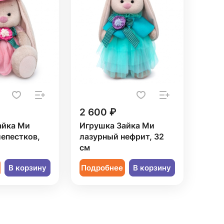
2 600 ₽
айка Ми
Игрушка Зайка Ми
епестков,
лазурный нефрит, 32
см
В корзину
Подробнее
В корзину