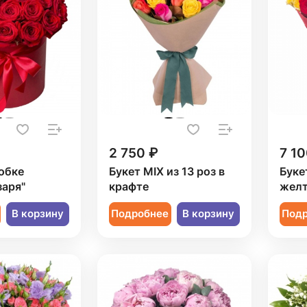
2 750 ₽
7 10
обке
Букет MIX из 13 роз в
Буке
заря"
крафте
желт
В корзину
Подробнее
В корзину
Под