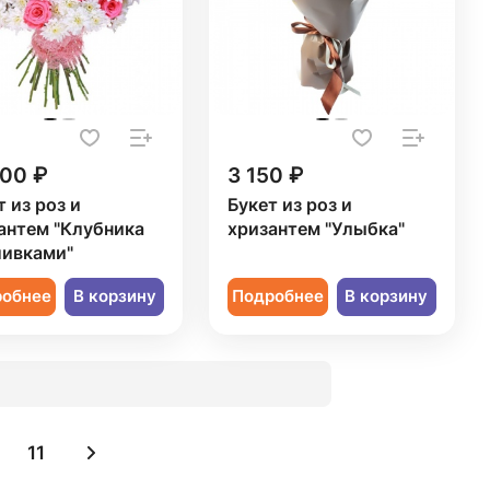
300 ₽
3 150 ₽
т из роз и
Букет из роз и
антем "Клубника
хризантем "Улыбка"
ливками"
робнее
В корзину
Подробнее
В корзину
11