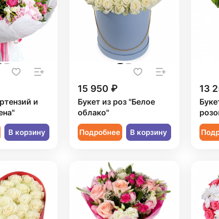
15 950 ₽
13 2
ортензий и
Букет из роз "Белое
Буке
ена"
облако"
розо
В корзину
Подробнее
В корзину
Под