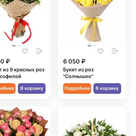
70 ₽
6 050 ₽
т из 9 красных роз
Букет из роз
псофилой
"Солнышко"
робнее
В корзину
Подробнее
В корзину