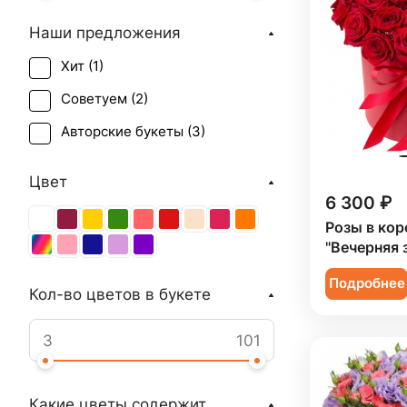
Наши предложения
Хит (
1
)
Советуем (
2
)
Авторские букеты (
3
)
Цвет
6 300 ₽
Розы в кор
"Вечерняя 
Подробнее
Кол-во цветов в букете
Какие цветы содержит