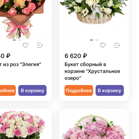
50 ₽
6 620 ₽
т из роз "Элегия"
Букет сборный в
корзине "Хрустальное
озеро"
робнее
В корзину
Подробнее
В корзину