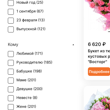
Новый год (
25
)
Гортензия (
9
)
1 сентября (
67
)
Ирис (
3
)
23 февраля (
13
)
Леукоспермум (
1
)
Выпускной (
121
)
Лилия (
5
)
День матери (
148
)
Лимониум (
3
)
6 620 ₽
Кому
День учителя (
115
)
Маттиола (
3
)
Букет из т
Любимой (
171
)
Пасха (
16
)
кустовых 
Мимоза (
1
)
"Восторг"
Руководителю (
185
)
Первое свидание (
198
)
Нарцисс (
1
)
Бабушке (
198
)
Подробнее
Последний звонок (
114
)
Нигелла (
1
)
Маме (
201
)
Рождение ребенка (
76
)
Озотамнус (
1
)
Девушке (
200
)
Рождество (
25
)
Орхидея (
15
)
Невесте (
8
)
Свадьба (
20
)
Пион (
9
)
Жене (
201
)
Татьянин день (
145
)