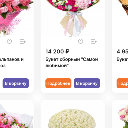
14 200 ₽
4 9
юльпанов и
Букет сборный "Самой
Буке
роз
любимой"
В корзину
Подробнее
В корзину
Под