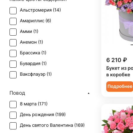
Альстромерия (
14
)
Амариллис (
6
)
Амми (
1
)
Анемон (
1
)
Брассика (
1
)
6 210 ₽
Бувардия (
1
)
Букет из р
Ваксфлауэр (
1
)
в коробке
Гвоздика (
26
)
Подробнее
Повод
Гербера (
6
)
8 марта (
171
)
Гиперикум (
6
)
День рождения (
199
)
Гипсофила (
8
)
День святого Валентина (
169
)
Гладиолус (
2
)