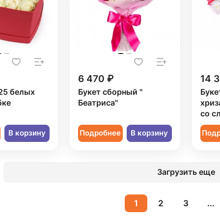
6 470 ₽
14 
25 белых
Букет сборный "
Буке
бке
Беатриса"
хриз
со с
В корзину
Подробнее
В корзину
Под
Загрузить еще
1
2
3
...