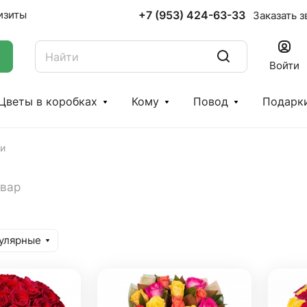
+7 (953) 424-63-33
изиты
Заказать з
Войти
Цветы в коробках
Кому
Повод
Подарк
и
овар
улярные