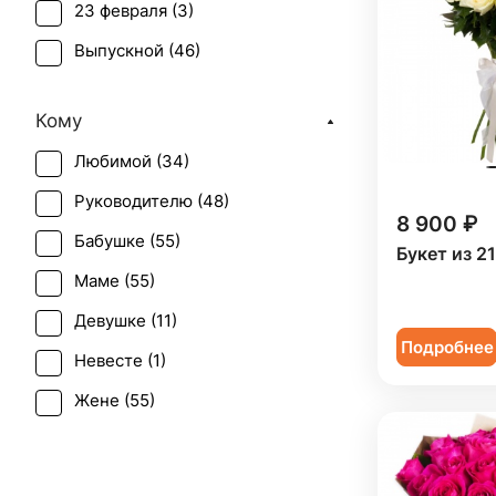
23 февраля (
3
)
Выпускной (
46
)
День матери (
54
)
Кому
День учителя (
50
)
Любимой (
34
)
Пасха (
4
)
Руководителю (
48
)
Первое свидание (
55
)
8 900 ₽
Бабушке (
55
)
Последний звонок (
45
)
Букет из 2
Маме (
55
)
Рождение ребенка (
16
)
Девушке (
11
)
Рождество (
7
)
Подробнее
Невесте (
1
)
Татьянин день (
55
)
Жене (
55
)
Юбилей (
35
)
Женщине (
56
)
Коллеге (
55
)