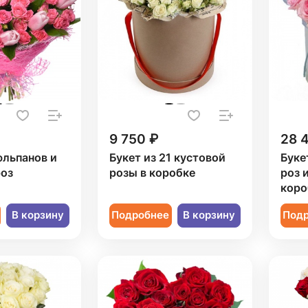
9 750 ₽
28 
юльпанов и
Букет из 21 кустовой
Буке
роз
розы в коробке
роз 
коро
В корзину
Подробнее
В корзину
Под