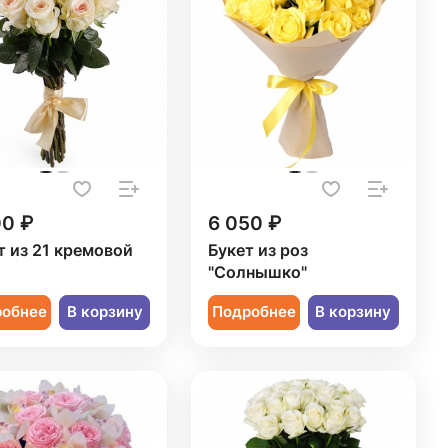
00 ₽
6 050 ₽
т из 21 кремовой
Букет из роз
ы
"Солнышко"
робнее
В корзину
Подробнее
В корзину