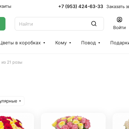
+7 (953) 424-63-33
изиты
Заказать з
Войти
Цветы в коробках
Кому
Повод
Подарк
 из 21 розы
в
улярные