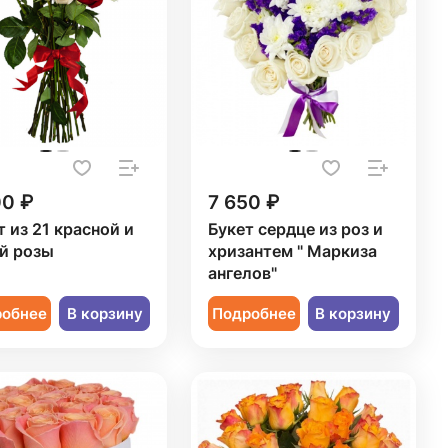
00 ₽
7 650 ₽
т из 21 красной и
Букет сердце из роз и
й розы
хризантем " Маркиза
ангелов"
робнее
В корзину
Подробнее
В корзину