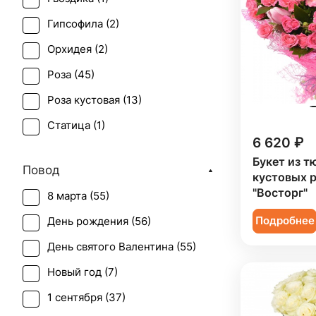
Гипсофила (
2
)
Орхидея (
2
)
Роза (
45
)
Роза кустовая (
13
)
Статица (
1
)
6 620 ₽
Тюльпан (
1
)
Букет из т
Повод
Фрезия (
1
)
кустовых 
"Восторг"
8 марта (
55
)
Хризантема (
1
)
Подробнее
День рождения (
56
)
День святого Валентина (
55
)
Новый год (
7
)
1 сентября (
37
)