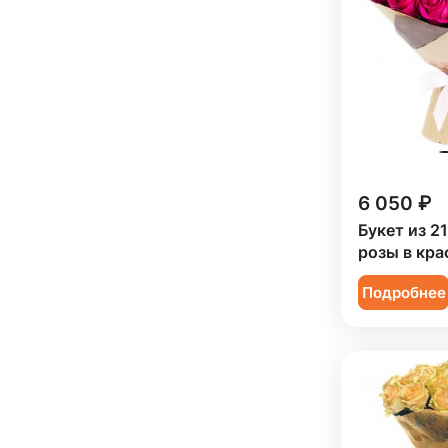
Мужчине (
5
)
Подруге (
11
)
Ребенку (
33
)
Сестре (
11
)
6 050 ₽
Букет из 2
розы в кра
Подробнее