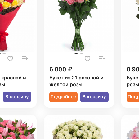
6 800 ₽
8 9
1 красной и
Букет из 21 розовой и
Буке
зы
желтой розы
роз
В корзину
Подробнее
В корзину
Под