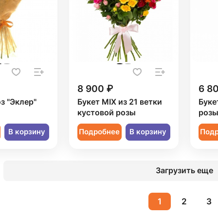
8 900 ₽
6 8
оз "Эклер"
Букет MIX из 21 ветки
Буке
кустовой розы
роз
В корзину
Подробнее
В корзину
Под
Загрузить еще
1
2
3