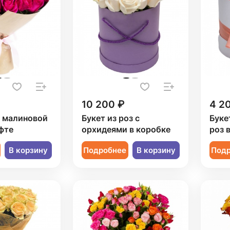
10 200 ₽
4 2
1 малиновой
Букет из роз с
Буке
фте
орхидеями в коробке
роз 
В корзину
Подробнее
В корзину
Под