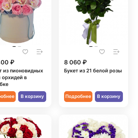
400 ₽
8 060 ₽
т из пионовидных
Букет из 21 белой розы
и орхидей в
бке
робнее
В корзину
Подробнее
В корзину