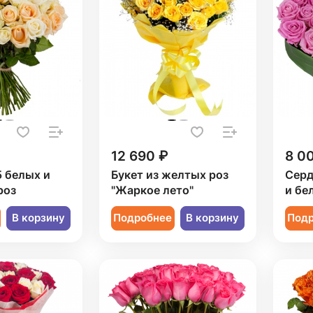
12 690 ₽
8 0
5 белых и
Букет из желтых роз
Серд
роз
"Жаркое лето"
и бе
В корзину
Подробнее
В корзину
Под