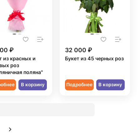
300 ₽
32 000 ₽
т из красных и
Букет из 45 черных роз
вых роз
ляничная поляна"
робнее
В корзину
Подробнее
В корзину