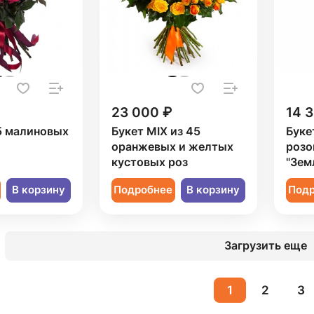
23 000 ₽
14 
5 малиновых
Букет MIX из 45
Буке
оранжевых и желтых
розо
кустовых роз
"Зем
В корзину
Подробнее
В корзину
Под
Загрузить еще
1
2
3