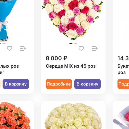
8 000 ₽
14 
елых роз
Сердце MIX из 45 роз
Буке
и"
роз
В корзину
Подробнее
В корзину
Под