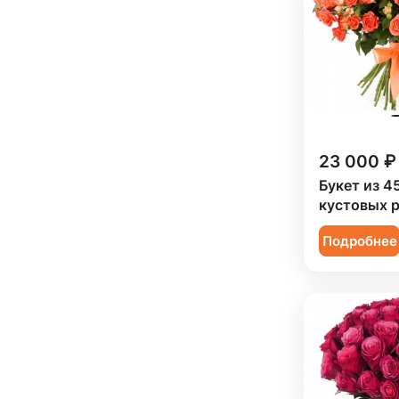
Ребенку (
14
)
Сестре (
4
)
23 000 ₽
Букет из 4
кустовых 
Подробнее