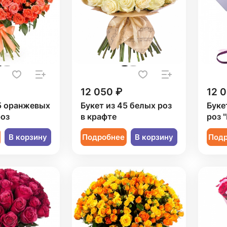
12 050 ₽
12 
5 оранжевых
Букет из 45 белых роз
Буке
роз
в крафте
роз 
В корзину
Подробнее
В корзину
Под