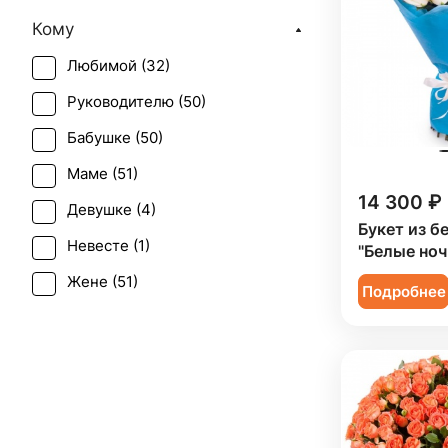
День матери (
51
)
Кому
День учителя (
42
)
Любимой (
32
)
Первое свидание (
51
)
Руководителю (
50
)
Последний звонок (
39
)
Бабушке (
50
)
Рождение ребенка (
33
)
Маме (
51
)
Рождество (
3
)
14 300 ₽
Девушке (
4
)
Свадьба (
4
)
Букет из б
Невесте (
1
)
"Белые ноч
Татьянин день (
51
)
Жене (
51
)
Траур (
1
)
Подробнее
Женщине (
51
)
Юбилей (
49
)
Коллеге (
50
)
Мужчине (
5
)
Подруге (
4
)