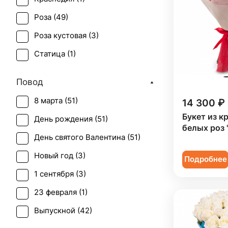
Роза (
49
)
Роза кустовая (
3
)
Статица (
1
)
Повод
8 марта (
51
)
14 300 ₽
Букет из к
День рождения (
51
)
белых роз 
День святого Валентина (
51
)
Новый год (
3
)
Подробнее
1 сентября (
3
)
23 февраля (
1
)
Выпускной (
42
)